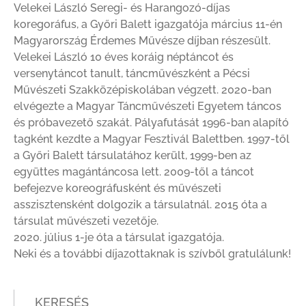
Velekei László Seregi- és Harangozó-díjas
koregoráfus, a Győri Balett igazgatója március 11-én
Magyarország Érdemes Művésze díjban részesült.
Velekei László 10 éves koráig néptáncot és
versenytáncot tanult, táncművészként a Pécsi
Művészeti Szakközépiskolában végzett. 2020-ban
elvégezte a Magyar Táncművészeti Egyetem táncos
és próbavezető szakát. Pályafutását 1996-ban alapító
tagként kezdte a Magyar Fesztivál Balettben. 1997-től
a Győri Balett társulatához került, 1999-ben az
együttes magántáncosa lett. 2009-től a táncot
befejezve koreográfusként és művészeti
asszisztensként dolgozik a társulatnál. 2015 óta a
társulat művészeti vezetője.
2020. július 1-je óta a társulat igazgatója.
Neki és a további díjazottaknak is szívből gratulálunk!
KERESÉS