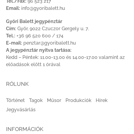
Tel./Fax:
96 523 217
Email:
info@gyoribalett.hu
Győri Balett jegypénztár
Cím:
Győr, 9022 Czuczor Gergely u. 7.
Tel.:
+36 96 520 600 / 174
E-mail:
penztar@gyoribalett.hu
A jegypénztár nyitva tartása:
Kedd – Péntek: 11.00-13.00 és 14.00-17.00 valamint az
előadások előtt 1 órával
RÓLUNK
Történet
Tagok
Műsor
Produkciók
Hírek
Jegyvásárlás
INFORMÁCIÓK