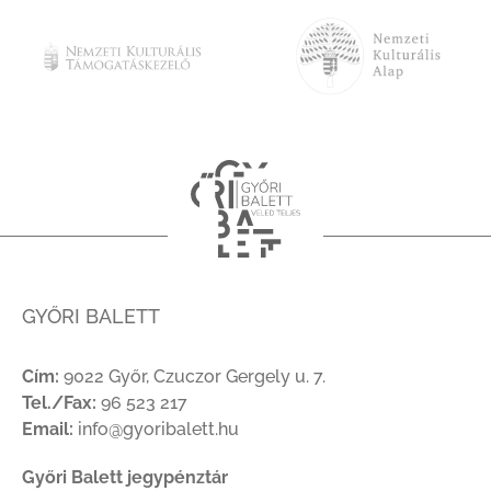
GYŐRI BALETT
Cím:
9022 Győr, Czuczor Gergely u. 7.
Tel./Fax:
96 523 217
Email:
info@gyoribalett.hu
Győri Balett jegypénztár