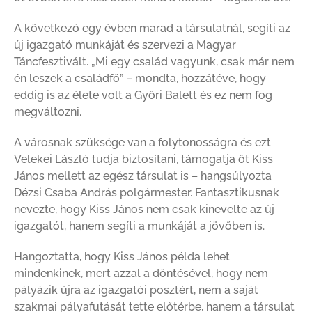
A következő egy évben marad a társulatnál, segíti az
új igazgató munkáját és szervezi a Magyar
Táncfesztivált. „Mi egy család vagyunk, csak már nem
én leszek a családfő” – mondta, hozzátéve, hogy
eddig is az élete volt a Győri Balett és ez nem fog
megváltozni.
A városnak szüksége van a folytonosságra és ezt
Velekei László tudja biztosítani, támogatja őt Kiss
János mellett az egész társulat is – hangsúlyozta
Dézsi Csaba András polgármester. Fantasztikusnak
nevezte, hogy Kiss János nem csak kinevelte az új
igazgatót, hanem segíti a munkáját a jövőben is.
Hangoztatta, hogy Kiss János példa lehet
mindenkinek, mert azzal a döntésével, hogy nem
pályázik újra az igazgatói posztért, nem a saját
szakmai pályafutását tette előtérbe, hanem a társulat