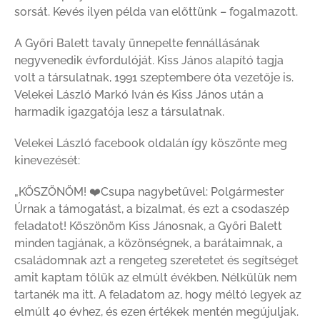
sorsát. Kevés ilyen példa van előttünk – fogalmazott.
A Győri Balett tavaly ünnepelte fennállásának
negyvenedik évfordulóját. Kiss János alapító tagja
volt a társulatnak, 1991 szeptembere óta vezetője is.
Velekei László Markó Iván és Kiss János után a
harmadik igazgatója lesz a társulatnak.
Velekei László facebook oldalán így köszönte meg
kinevezését:
„KÖSZÖNÖM!
❤️
Csupa nagybetűvel: Polgármester
Úrnak a támogatást, a bizalmat, és ezt a csodaszép
feladatot! Köszönöm Kiss Jánosnak, a Győri Balett
minden tagjának, a közönségnek, a barátaimnak, a
családomnak azt a rengeteg szeretetet és segítséget
amit kaptam tőlük az elmúlt évékben. Nélkülük nem
tartanék ma itt. A feladatom az, hogy méltó legyek az
elmúlt 40 évhez, és ezen értékek mentén megújuljak.