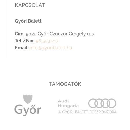
KAPCSOLAT
Győri Balett
Cím:
9022 Győr, Czuczor Gergely u. 7.
Tel./Fax:
96 523 217
Email:
info@gyoribalett.hu
TÁMOGATÓK