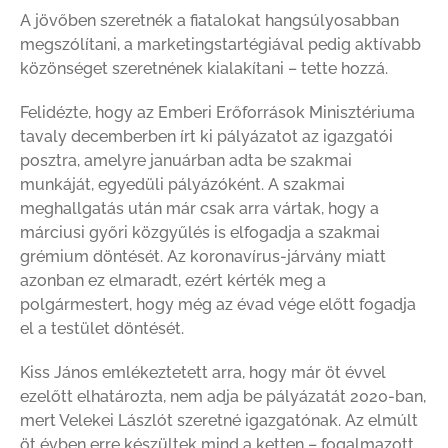
A jövőben szeretnék a fiatalokat hangsúlyosabban
megszólítani, a marketingstartégiával pedig aktívabb
közönséget szeretnének kialakítani – tette hozzá.
Felidézte, hogy az Emberi Erőforrások Minisztériuma
tavaly decemberben írt ki pályázatot az igazgatói
posztra, amelyre januárban adta be szakmai
munkáját, egyedüli pályázóként. A szakmai
meghallgatás után már csak arra vártak, hogy a
márciusi győri közgyűlés is elfogadja a szakmai
grémium döntését. Az koronavírus-járvány miatt
azonban ez elmaradt, ezért kérték meg a
polgármestert, hogy még az évad vége előtt fogadja
el a testület döntését.
Kiss János emlékeztetett arra, hogy már öt évvel
ezelőtt elhatározta, nem adja be pályázatát 2020-ban,
mert Velekei Lászlót szeretné igazgatónak. Az elmúlt
öt évben erre készültek mind a ketten – fogalmazott.