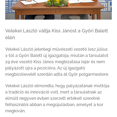
Velekei László váltja Kiss Jánost a Győri Balett
élén
Velekei László jelenlegi művészeti vezető lesz július
1-től a Győri Balett új igazgatója, miután a társulatot
29 éve vezető Kiss János megbízatása lejár és nem
pályázott újra a pozícióra. Az új igazgató
megbízólevelét szerdán adta át Győr polgármestere.
Velekei László elmondta, hogy pályázatának mottója
a tradíció és innováció volt, mert a társulatnak az
elmúlt negyven évben szerzett értékeit szeretné
felhasználni abban a megújulásban, amelyet a kor
megkíván.