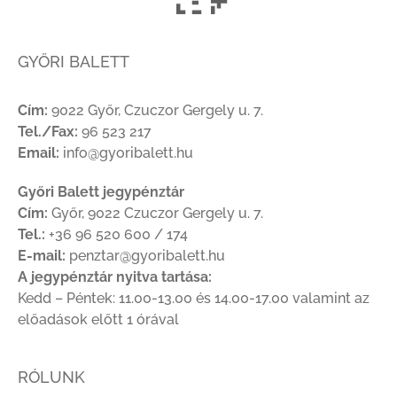
GYŐRI BALETT
Cím:
9022 Győr, Czuczor Gergely u. 7.
Tel./Fax:
96 523 217
Email:
info@gyoribalett.hu
Győri Balett jegypénztár
Cím:
Győr, 9022 Czuczor Gergely u. 7.
Tel.:
+36 96 520 600 / 174
E-mail:
penztar@gyoribalett.hu
A jegypénztár nyitva tartása:
Kedd – Péntek: 11.00-13.00 és 14.00-17.00 valamint az
előadások előtt 1 órával
RÓLUNK