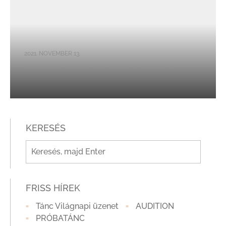
2021. NOVEMBER 13.
Herkovics Eszter Adria kapta idén az AUDI
Minőségi Táncművészetért Díjat
KERESÉS
FRISS HÍREK
Tánc Világnapi üzenet
AUDITION
PRÓBATÁNC