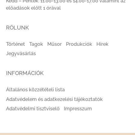
Kedd – Péntek: 11.00-13.00 és 14.00-17.00 valamint az
előadások előtt 1 órával
RÓLUNK
Történet
Tagok
Műsor
Produkciók
Hírek
Jegyvásárlás
INFORMÁCIÓK
Általános közzétételi lista
Adatvédelem és adatkezelési tájékoztatók
Adatvédelmi tisztviselő
Impresszum