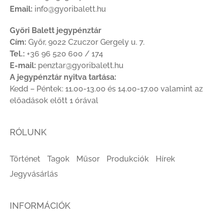
Email:
info@gyoribalett.hu
Győri Balett jegypénztár
Cím:
Győr, 9022 Czuczor Gergely u. 7.
Tel.:
+36 96 520 600 / 174
E-mail:
penztar@gyoribalett.hu
A jegypénztár nyitva tartása:
Kedd – Péntek: 11.00-13.00 és 14.00-17.00 valamint az
előadások előtt 1 órával
RÓLUNK
Történet
Tagok
Műsor
Produkciók
Hírek
Jegyvásárlás
INFORMÁCIÓK