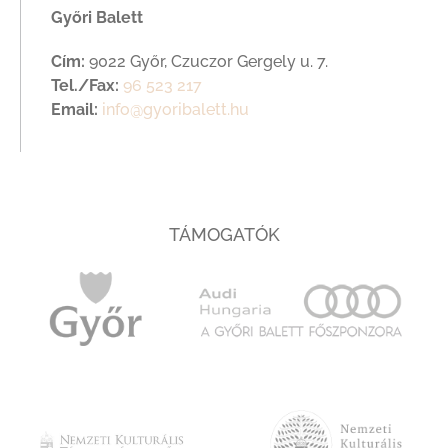
Győri Balett
Cím:
9022 Győr, Czuczor Gergely u. 7.
Tel./Fax:
96 523 217
Email:
info@gyoribalett.hu
TÁMOGATÓK