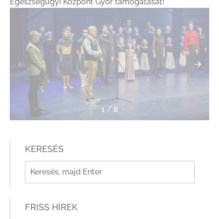
Egészségügyi Központ Győr
támogatását!
1
/
8
KERESÉS
FRISS HÍREK