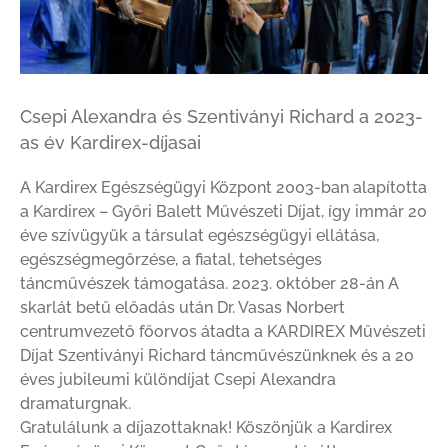
Csepi Alexandra és Szentiványi Richard a 2023-
as év Kardirex-díjasai
A Kardirex Egészségügyi Központ 2003-ban alapította
a Kardirex – Győri Balett Művészeti Díjat, így immár 20
éve szívügyük a társulat egészségügyi ellátása,
egészségmegőrzése, a fiatal, tehetséges
táncművészek támogatása. 2023. október 28-án A
skarlát betű előadás után Dr. Vasas Norbert
centrumvezető főorvos átadta a KARDIREX Művészeti
Díjat Szentiványi Richard táncművészünknek és a 20
éves jubileumi különdíjat Csepi Alexandra
dramaturgnak.
Gratulálunk a díjazottaknak! Köszönjük a
Kardirex