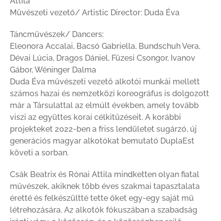
Attila
Művészeti vezető/ Artistic Director: Duda Éva
Táncművészek/ Dancers:
Eleonora Accalai, Bacsó Gabriella, Bundschuh Vera,
Dévai Lúcia, Dragos Dániel, Füzesi Csongor, Ivanov
Gábor, Wéninger Dalma
Duda Éva művészeti vezető alkotói munkái mellett
számos hazai és nemzetközi koreográfus is dolgozott
már a Társulattal az elmúlt években, amely tovább
viszi az együttes korai célkitűzéseit. A korábbi
projekteket 2022-ben a friss lendületet sugárzó, új
generációs magyar alkotókat bemutató DuplaEst
követi a sorban.
Csák Beatrix és Rónai Attila mindketten olyan fiatal
művészek, akiknek több éves szakmai tapasztalata
éretté és felkészültté tette őket egy-egy saját mű
létrehozására. Az alkotók fókuszában a szabadság