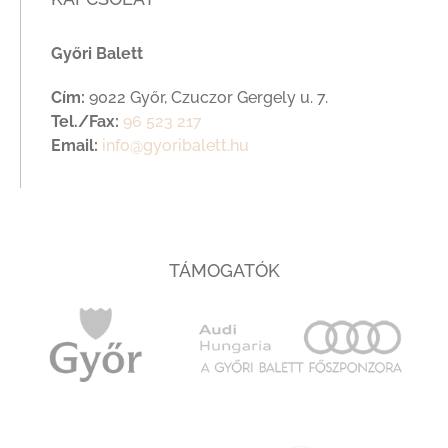
Győri Balett
Cím:
9022 Győr, Czuczor Gergely u. 7.
Tel./Fax:
96 523 217
Email:
info@gyoribalett.hu
TÁMOGATÓK