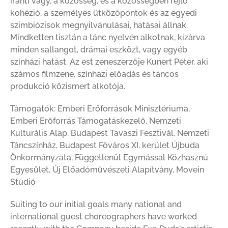
iránti vágy, a közösség, és a közösségben rejlő
kohézió, a személyes ütközőpontok és az egyedi
szimbiózisok megnyilvánulásai, hatásai állnak.
Mindketten tisztán a tánc nyelvén alkotnak, kizárva
minden sallangot, drámai eszközt, vagy egyéb
színházi hatást. Az est zeneszerzője Kunert Péter, aki
számos filmzene, színházi előadás és táncos
produkció közismert alkotója.
Támogatók: Emberi Erőforrások Minisztériuma,
Emberi Erőforrás Támogatáskezelő, Nemzeti
Kulturális Alap, Budapest Tavaszi Fesztivál, Nemzeti
Táncszínház, Budapest Főváros XI. kerület Újbuda
Önkormányzata, Függetlenül Egymással Közhasznú
Egyesület, Új Előadóművészeti Alapítvány, Movein
Stúdió
Suiting to our initial goals many national and
international guest choreographers have worked