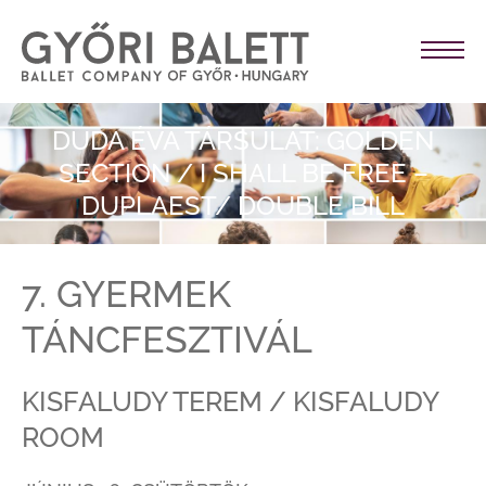
DUDA ÉVA TÁRSULAT: GOLDEN
SECTION / I SHALL BE FREE –
DUPLAEST/ DOUBLE BILL
7. GYERMEK
TÁNCFESZTIVÁL
KISFALUDY TEREM / KISFALUDY
ROOM