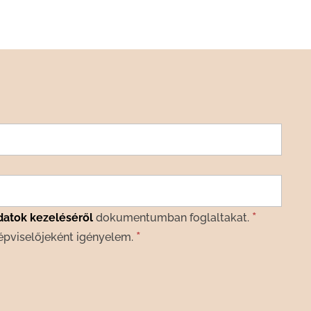
*
datok kezeléséről
dokumentumban foglaltakat.
*
épviselőjeként igényelem.