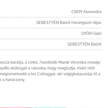
CSEPI Alexandra
SEBESTYÉN Bálint Harangozó-díjas
GYŐRI Gabi
SEBESTYÉN Bálint
hozzá barátja, a cinke…"kezdődik Marék Veronika meséje
yefiú ellátogat a városba, hogy megtudja, miért nőtt
egismerkedik a kis Csillaggal, aki végigkalauzolja őt a
az a Karácsony.