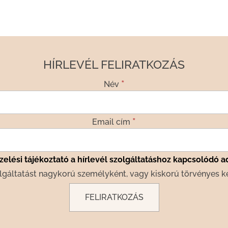
HÍRLEVÉL FELIRATKOZÁS
*
Név
*
Email cím
elési tájékoztató a hírlevél szolgáltatáshoz kapcsolódó a
lgáltatást nagykorú személyként, vagy kiskorú törvényes k