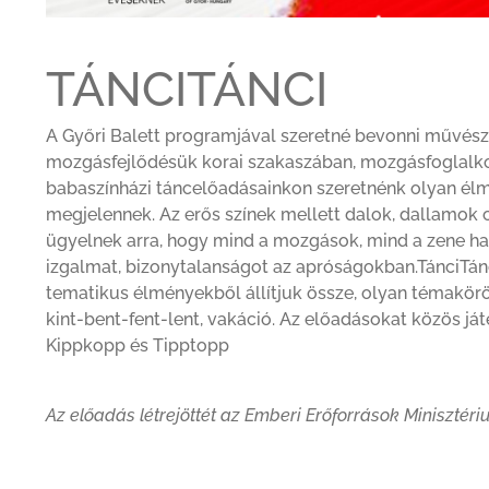
TÁNCITÁNCI
A Győri Balett programjával szeretné bevonni művész
mozgásfejlődésük korai szakaszában, mozgásfoglalkoz
babaszínházi táncelőadásainkon szeretnénk olyan élm
megjelennek. Az erős színek mellett dalok, dallamok c
ügyelnek arra, hogy mind a mozgások, mind a zene ha
izgalmat, bizonytalanságot az apróságokban.TánciTán
tematikus élményekből állítjuk össze, olyan témakörö
kint-bent-fent-lent, vakáció. Az előadásokat közös já
Kippkopp és Tipptopp
Az előadás létrejöttét az Emberi Erőforrások Miniszté