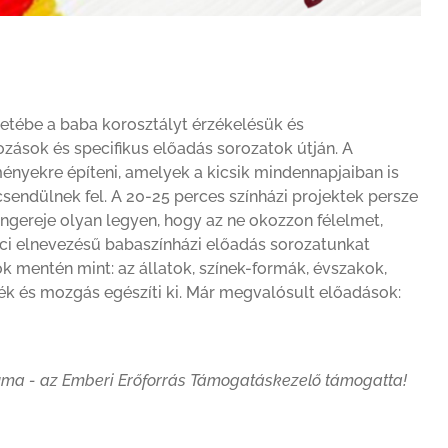
etébe a baba korosztályt érzékelésük és
ások és specifikus előadás sorozatok útján. A
ényekre építeni, amelyek a kicsik mindennapjaiban is
sendülnek fel. A 20-25 perces színházi projektek persze
ngereje olyan legyen, hogy az ne okozzon félelmet,
ci elnevezésű babaszínházi előadás sorozatunkat
k mentén mint: az állatok, színek-formák, évszakok,
ték és mozgás egészíti ki. Már megvalósult előadások:
riuma - az Emberi Erőforrás Támogatáskezelő támogatta!