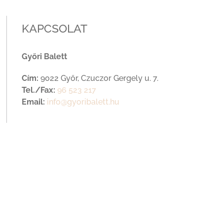
KAPCSOLAT
Győri Balett
Cím:
9022 Győr, Czuczor Gergely u. 7.
Tel./Fax:
96 523 217
Email:
info@gyoribalett.hu