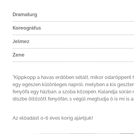
Dramaturg
Koreográfus
Jelmez
Zene
"Kippkopp a havas erdőben sétált, mikor odaröppent 
egy egészen különleges napról, melyben a kis geszten
fenyőfa egy házban, a szoba közepén. Kalandja során m
díszbe öltözött fenyőfán, s végül megtudja ő is mi is 
Az előadást 0-6 éves korig ajánljuk!