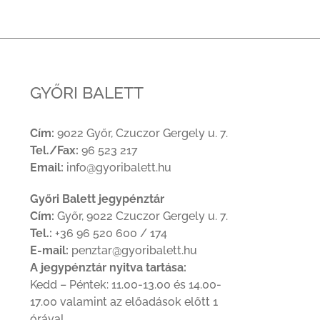
GYŐRI BALETT
Cím:
9022 Győr, Czuczor Gergely u. 7.
Tel./Fax:
96 523 217
Email:
info@gyoribalett.hu
Győri Balett jegypénztár
Cím:
Győr, 9022 Czuczor Gergely u. 7.
Tel.:
+36 96 520 600 / 174
E-mail:
penztar@gyoribalett.hu
A jegypénztár nyitva tartása:
Kedd – Péntek: 11.00-13.00 és 14.00-
17.00 valamint az előadások előtt 1
órával