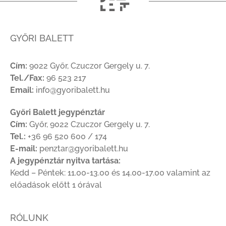
GYŐRI BALETT
Cím:
9022 Győr, Czuczor Gergely u. 7.
Tel./Fax:
96 523 217
Email:
info@gyoribalett.hu
Győri Balett jegypénztár
Cím:
Győr, 9022 Czuczor Gergely u. 7.
Tel.:
+36 96 520 600 / 174
E-mail:
penztar@gyoribalett.hu
A jegypénztár nyitva tartása:
Kedd – Péntek: 11.00-13.00 és 14.00-17.00 valamint az
előadások előtt 1 órával
RÓLUNK