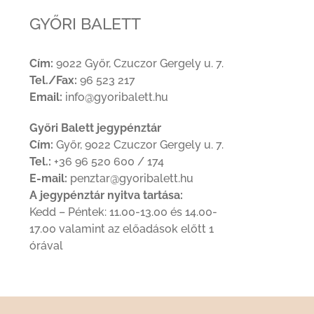
GYŐRI BALETT
Cím:
9022 Győr, Czuczor Gergely u. 7.
Tel./Fax:
96 523 217
Email:
info@gyoribalett.hu
Győri Balett jegypénztár
Cím:
Győr, 9022 Czuczor Gergely u. 7.
Tel.:
+36 96 520 600 / 174
E-mail:
penztar@gyoribalett.hu
A jegypénztár nyitva tartása:
Kedd – Péntek: 11.00-13.00 és 14.00-
17.00 valamint az előadások előtt 1
órával