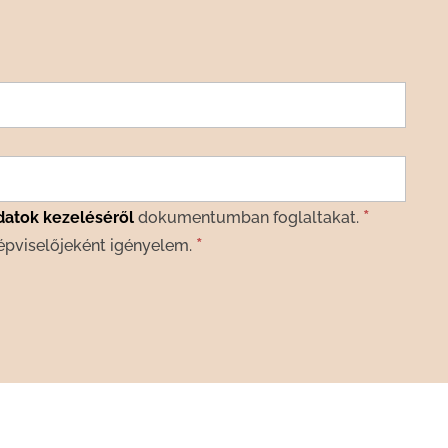
*
datok kezeléséről
dokumentumban foglaltakat.
*
épviselőjeként igényelem.