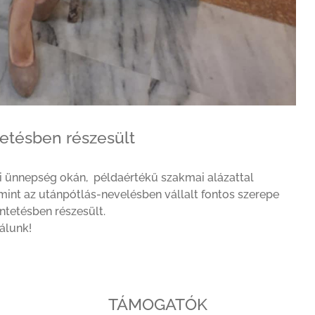
tetésben részesült
i ünnepség okán, példaértékű szakmai alázattal
mint az utánpótlás-nevelésben vállalt fontos szerepe
etésben részesült.
lálunk!
TÁMOGATÓK