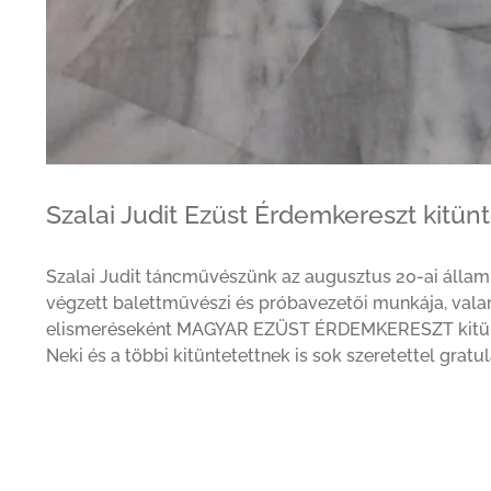
Szalai Judit Ezüst Érdemkereszt kitün
Szalai Judit táncművészünk az augusztus 20-ai állam
végzett balettművészi és próba­vezetői munkája, vala
elismeréseként MAGYAR EZÜST ÉRDEMKERESZT kitünt
Neki és a többi kitüntetettnek is sok szeretettel gratu