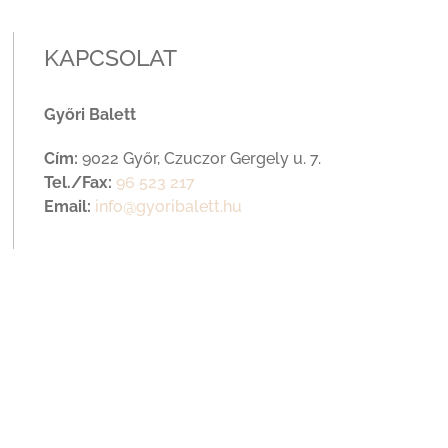
KAPCSOLAT
Győri Balett
Cím:
9022 Győr, Czuczor Gergely u. 7.
Tel./Fax:
96 523 217
Email:
info@gyoribalett.hu