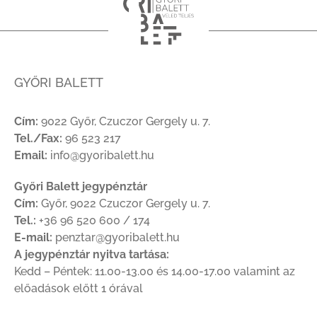
GYŐRI BALETT
Cím:
9022 Győr, Czuczor Gergely u. 7.
Tel./Fax:
96 523 217
Email:
info@gyoribalett.hu
Győri Balett jegypénztár
Cím:
Győr, 9022 Czuczor Gergely u. 7.
Tel.:
+36 96 520 600 / 174
E-mail:
penztar@gyoribalett.hu
A jegypénztár nyitva tartása:
Kedd – Péntek: 11.00-13.00 és 14.00-17.00 valamint az
előadások előtt 1 órával