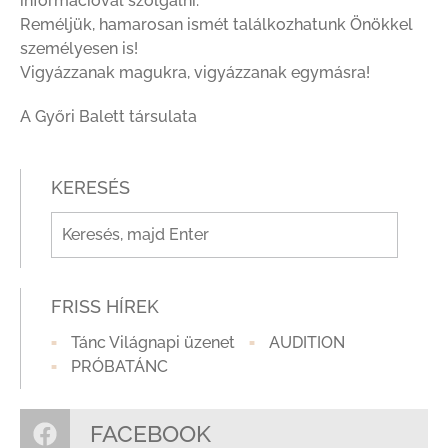
információval szolgálni.
Reméljük, hamarosan ismét találkozhatunk Önökkel
személyesen is!
Vigyázzanak magukra, vigyázzanak egymásra!
A Győri Balett társulata
KERESÉS
FRISS HÍREK
Tánc Világnapi üzenet
AUDITION
PRÓBATÁNC
FACEBOOK