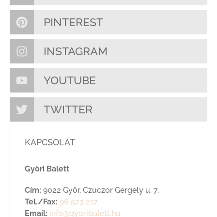
PINTEREST
INSTAGRAM
YOUTUBE
TWITTER
KAPCSOLAT
Győri Balett
Cím:
9022 Győr, Czuczor Gergely u. 7.
Tel./Fax:
96 523 217
Email:
info@gyoribalett.hu