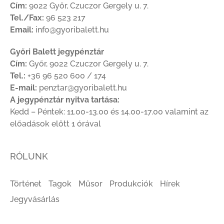
Cím:
9022 Győr, Czuczor Gergely u. 7.
Tel./Fax:
96 523 217
Email:
info@gyoribalett.hu
Győri Balett jegypénztár
Cím:
Győr, 9022 Czuczor Gergely u. 7.
Tel.:
+36 96 520 600 / 174
E-mail:
penztar@gyoribalett.hu
A jegypénztár nyitva tartása:
Kedd – Péntek: 11.00-13.00 és 14.00-17.00 valamint az
előadások előtt 1 órával
RÓLUNK
Történet
Tagok
Műsor
Produkciók
Hírek
Jegyvásárlás