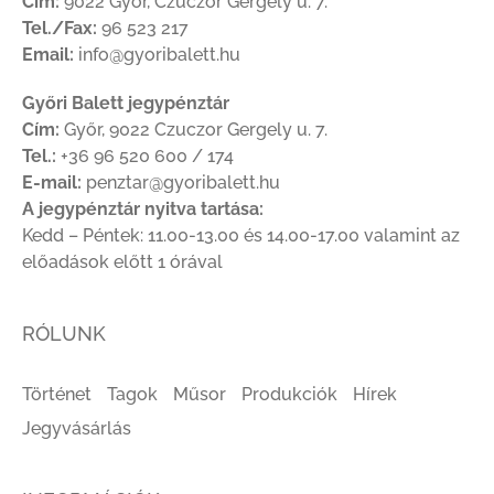
Cím:
9022 Győr, Czuczor Gergely u. 7.
Tel./Fax:
96 523 217
Email:
info@gyoribalett.hu
Győri Balett jegypénztár
Cím:
Győr, 9022 Czuczor Gergely u. 7.
Tel.:
+36 96 520 600 / 174
E-mail:
penztar@gyoribalett.hu
A jegypénztár nyitva tartása:
Kedd – Péntek: 11.00-13.00 és 14.00-17.00 valamint az
előadások előtt 1 órával
RÓLUNK
Történet
Tagok
Műsor
Produkciók
Hírek
Jegyvásárlás