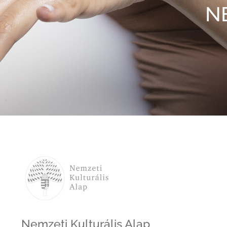
N
Nemzeti Kulturális Alap