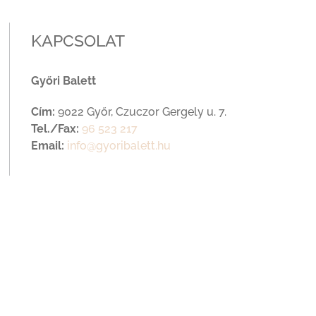
KAPCSOLAT
Győri Balett
Cím:
9022 Győr, Czuczor Gergely u. 7.
Tel./Fax:
96 523 217
Email:
info@gyoribalett.hu