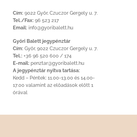
Cím:
9022 Győr, Czuczor Gergely u. 7.
Tel./Fax:
96 523 217
Email:
info@gyoribalett.hu
Győri Balett jegypénztár
Cím:
Győr, 9022 Czuczor Gergely u. 7.
Tel.:
+36 96 520 600 / 174
E-mail:
penztar@gyoribalett.hu
A jegypénztár nyitva tartása:
Kedd – Péntek: 11.00-13.00 és 14.00-
17.00 valamint az előadások előtt 1
órával