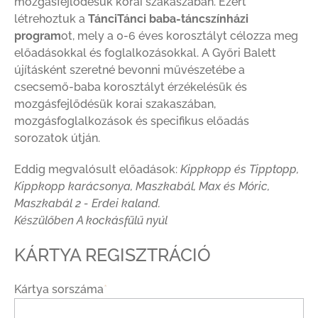
mozgásfejlődésük korai szakaszában. Ezért
létrehoztuk a
TánciTánci baba-táncszínházi
program
ot, mely a 0-6 éves korosztályt célozza meg
előadásokkal és foglalkozásokkal. A Győri Balett
újításként szeretné bevonni művészetébe a
csecsemő-baba korosztályt érzékelésük és
mozgásfejlődésük korai szakaszában,
mozgásfoglalkozások és specifikus előadás
sorozatok útján.
Eddig megvalósult előadások:
Kippkopp és Tipptopp,
Kippkopp karácsonya, Maszkabál, Max és Móric,
Maszkabál 2 - Erdei kaland.
Készülőben A kockásfülű nyúl
KÁRTYA REGISZTRÁCIÓ
Kártya sorszáma
*