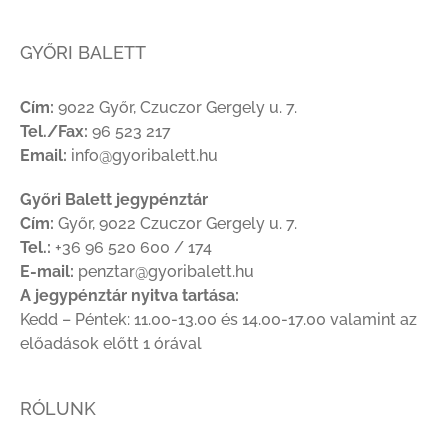
GYŐRI BALETT
Cím:
9022 Győr, Czuczor Gergely u. 7.
Tel./Fax:
96 523 217
Email:
info@gyoribalett.hu
Győri Balett jegypénztár
Cím:
Győr, 9022 Czuczor Gergely u. 7.
Tel.:
+36 96 520 600 / 174
E-mail:
penztar@gyoribalett.hu
A jegypénztár nyitva tartása:
Kedd – Péntek: 11.00-13.00 és 14.00-17.00 valamint az
előadások előtt 1 órával
RÓLUNK