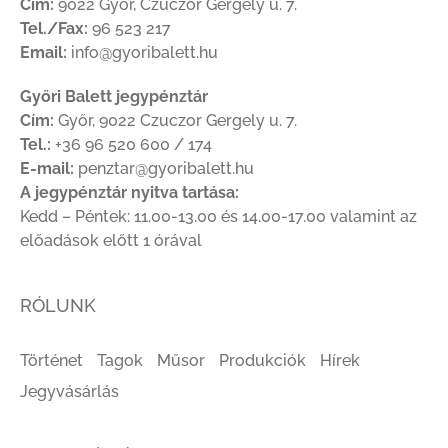
Cím:
9022 Győr, Czuczor Gergely u. 7.
Tel./Fax:
96 523 217
Email:
info@gyoribalett.hu
Győri Balett jegypénztár
Cím:
Győr, 9022 Czuczor Gergely u. 7.
Tel.:
+36 96 520 600 / 174
E-mail:
penztar@gyoribalett.hu
A jegypénztár nyitva tartása:
Kedd – Péntek: 11.00-13.00 és 14.00-17.00 valamint az
előadások előtt 1 órával
RÓLUNK
Történet
Tagok
Műsor
Produkciók
Hírek
Jegyvásárlás