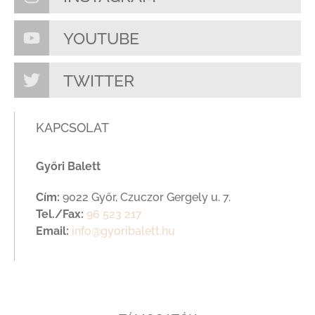
YOUTUBE
TWITTER
KAPCSOLAT
Győri Balett
Cím:
9022 Győr, Czuczor Gergely u. 7.
Tel./Fax:
96 523 217
Email:
info@gyoribalett.hu