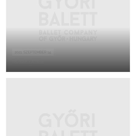
2021. SZEPTEMBER 14.
Förhécz Attila