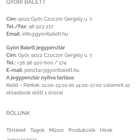
GYŐRI BALETT
Cím:
9022 Győr, Czuczor Gergely u. 7.
Tel./Fax:
96 523 217
Email:
info@gyoribalett.hu
Győri Balett jegypénztár
Cím:
Győr, 9022 Czuczor Gergely u. 7.
Tel.:
+36 96 520 600 / 174
E-mail:
penztar@gyoribalett.hu
A jegypénztár nyitva tartása:
Kedd – Péntek: 11.00-13.00 és 14.00-17.00 valamint az
előadások előtt 1 órával
RÓLUNK
Történet
Tagok
Műsor
Produkciók
Hírek
Jegyvásárlás